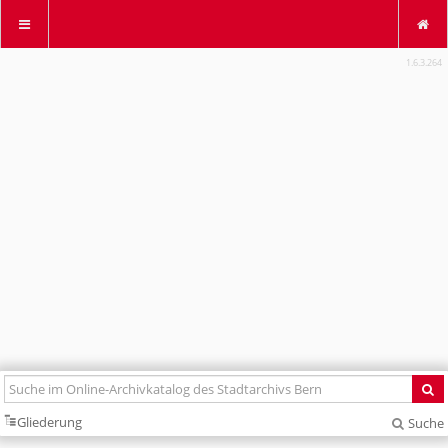
0%
1.6.3.264
Gliederung
Suche